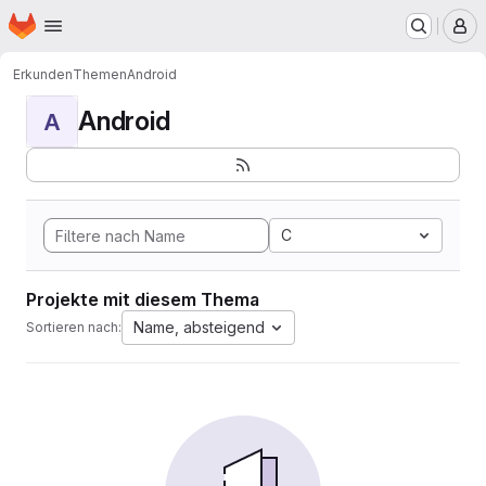
Startseite
Zum Hauptinhalt springen
M
Erkunden
Themen
Android
Android
A
C
Projekte mit diesem Thema
Name, absteigend
Sortieren nach: