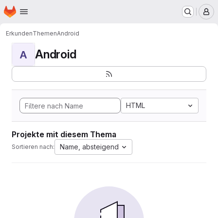
Startseite
Zum Hauptinhalt springen
M
Erkunden
Themen
Android
Android
A
HTML
Projekte mit diesem Thema
Name, absteigend
Sortieren nach: