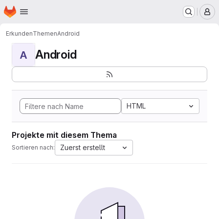
Startseite
Zum Hauptinhalt springen
M
Erkunden
Themen
Android
Android
A
HTML
Projekte mit diesem Thema
Zuerst erstellt
Sortieren nach: