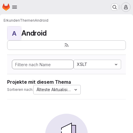
Startseite
Zum Hauptinhalt springen
M
Erkunden
Themen
Android
Android
A
XSLT
Projekte mit diesem Thema
Älteste Aktualisierung
Sortieren nach: